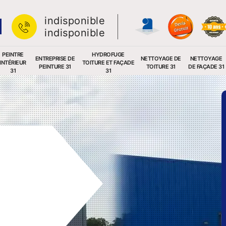
indisponible
indisponible
PEINTRE
HYDROFUGE
ENTREPRISE DE
NETTOYAGE DE
NETTOYAGE
INTÉRIEUR
TOITURE ET FAÇADE
PEINTURE 31
TOITURE 31
DE FAÇADE 31
31
31