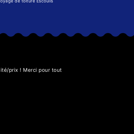
oyage de toiture Escoulis
s
ité/prix ! Merci pour tout
Je recomm