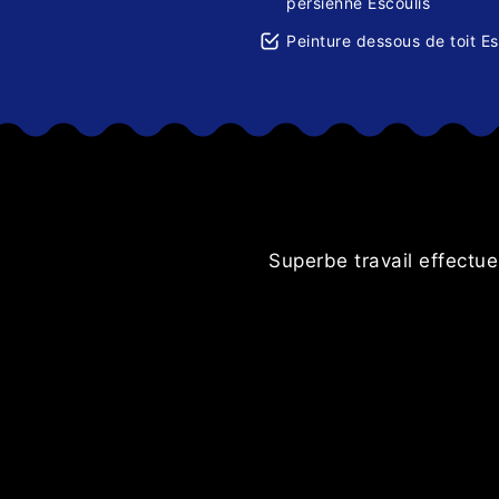
persienne Escoulis
Peinture dessous de toit Es
 rigueur et
Superbe travail effectuer
ttoyage du