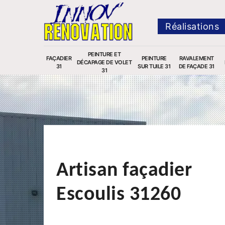
Réalisations
PEINTURE ET
FAÇADIER
PEINTURE
RAVALEMENT
DÉCAPAGE DE VOLET
31
SUR TUILE 31
DE FAÇADE 31
31
Artisan façadier
Escoulis 31260