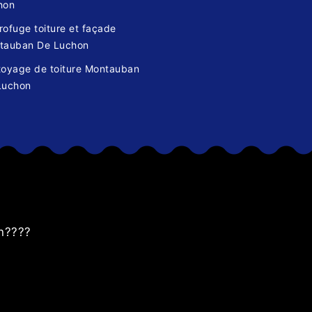
hon
ofuge toiture et façade
tauban De Luchon
toyage de toiture Montauban
Luchon
s
an????