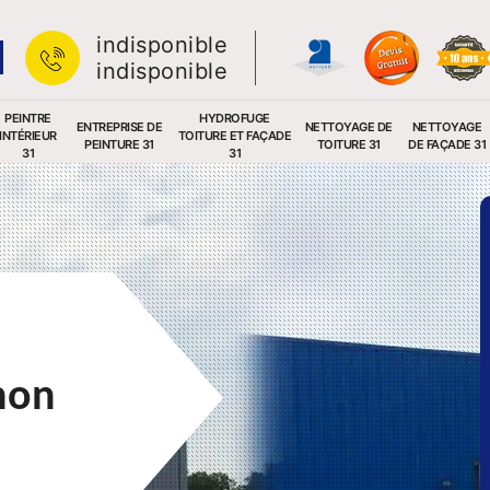
indisponible
indisponible
PEINTRE
HYDROFUGE
ENTREPRISE DE
NETTOYAGE DE
NETTOYAGE
INTÉRIEUR
TOITURE ET FAÇADE
PEINTURE 31
TOITURE 31
DE FAÇADE 31
31
31
hon