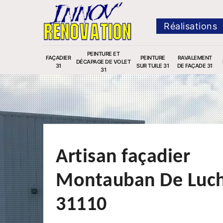
Réalisations
PEINTURE ET
FAÇADIER
PEINTURE
RAVALEMENT
DÉCAPAGE DE VOLET
31
SUR TUILE 31
DE FAÇADE 31
31
Artisan façadier
Montauban De Luc
31110