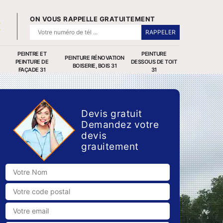
ON VOUS RAPPELLE GRATUITEMENT
PEINTRE ET
PEINTURE
PEINTURE RÉNOVATION
PEINTURE DE
DESSOUS DE TOIT
BOISERIE, BOIS 31
FAÇADE 31
31
Devis gratuit
Demandez votre
devis
grauitement