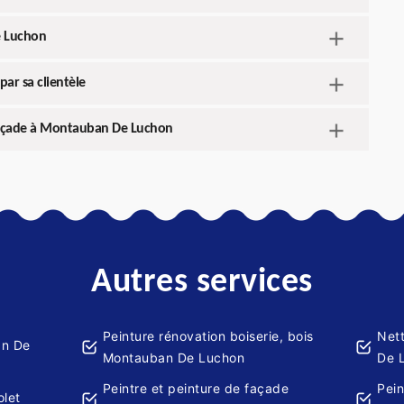
e Luchon
par sa clientèle
 façade à Montauban De Luchon
Autres services
Peinture rénovation boiserie, bois
Net
an De
Montauban De Luchon
De 
Peintre et peinture de façade
Pein
olet