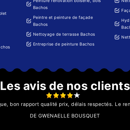
Peinture rénovation boiserie, bois
Net
Bachos
Faç
olet
Peintre et peinture de façade
Hydr
Bachos
Bac
Nettoyage de terrasse Bachos
Net
Entreprise de peinture Bachos
achos
Les avis de nos client
e, bon rapport qualité prix, délais respectés. Le re
DE GWENAELLE BOUSQUET