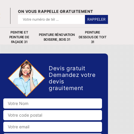
ON VOUS RAPPELLE GRATUITEMENT
PEINTRE ET
PEINTURE
PEINTURE RÉNOVATION
PEINTURE DE
DESSOUS DE TOIT
BOISERIE, BOIS 31
FAÇADE 31
31
Devis gratuit
Demandez votre
devis
grauitement