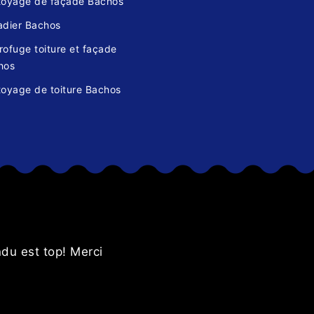
toyage de façade Bachos
adier Bachos
ofuge toiture et façade
hos
toyage de toiture Bachos
s
ndu est top! Merci