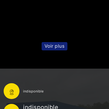
s
Voir plus
indisponible
indisponible