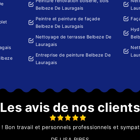
Peinture rénovation boiserie, bois
Net
De
Belbeze De Lauragais
Lau
Peintre et peinture de façade
Faç
olet
Belbeze De Lauragais
Hydr
Nettoyage de terrasse Belbeze De
Bel
Lauragais
agais
Net
Entreprise de peinture Belbeze De
Lau
elbeze
Lauragais
Les avis de nos client
 ! Bon travail et personnels professionnels et sympath
DE LISA RIBES