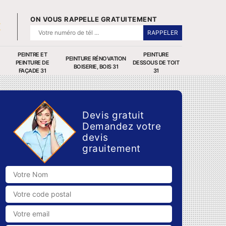
ON VOUS RAPPELLE GRATUITEMENT
PEINTRE ET
PEINTURE
PEINTURE RÉNOVATION
PEINTURE DE
DESSOUS DE TOIT
BOISERIE, BOIS 31
FAÇADE 31
31
Devis gratuit
Demandez votre
devis
grauitement