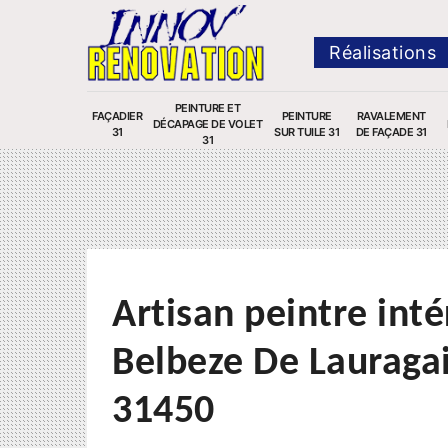
Réalisations
PEINTURE ET
FAÇADIER
PEINTURE
RAVALEMENT
DÉCAPAGE DE VOLET
31
SUR TUILE 31
DE FAÇADE 31
31
Artisan peintre inté
Belbeze De Lauraga
31450