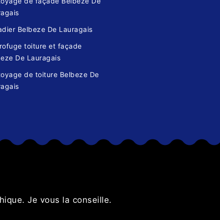
toyage de façade Belbeze De
ragais
adier Belbeze De Lauragais
ofuge toiture et façade
beze De Lauragais
toyage de toiture Belbeze De
ragais
s
ique. Je vous la conseille.
Très sati