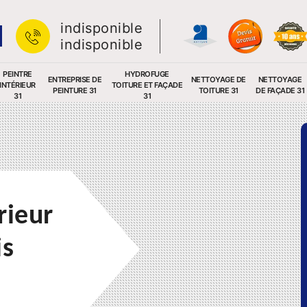
indisponible
indisponible
PEINTRE
HYDROFUGE
ENTREPRISE DE
NETTOYAGE DE
NETTOYAGE
INTÉRIEUR
TOITURE ET FAÇADE
PEINTURE 31
TOITURE 31
DE FAÇADE 31
31
31
rieur
is