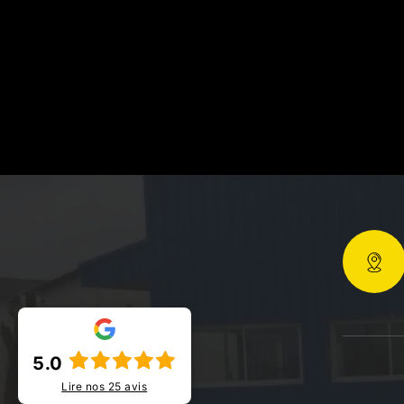
5.0
Lire nos
25
avis