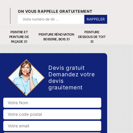
ON VOUS RAPPELLE GRATUITEMENT
PEINTRE ET
PEINTURE
PEINTURE RÉNOVATION
PEINTURE DE
DESSOUS DE TOIT
BOISERIE, BOIS 31
FAÇADE 31
31
Devis gratuit
Demandez votre
devis
grauitement