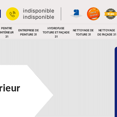
indisponible
indisponible
PEINTRE
HYDROFUGE
ENTREPRISE DE
NETTOYAGE DE
NETTOYAGE
INTÉRIEUR
TOITURE ET FAÇADE
PEINTURE 31
TOITURE 31
DE FAÇADE 31
31
31
rieur