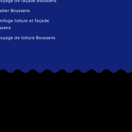
toyage de façade Boussens
adier Boussens
ofuge toiture et façade
ssens
toyage de toiture Boussens
s