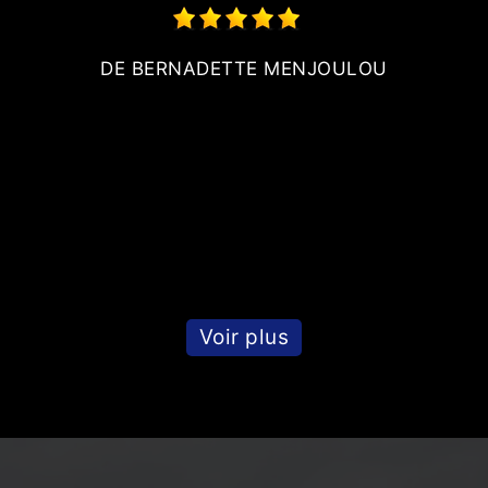
t
DE BERNADETTE MENJOULOU
ur
l
s
Voir plus