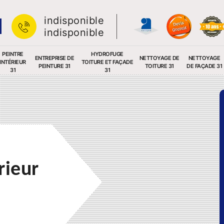
indisponible
indisponible
PEINTRE
HYDROFUGE
ENTREPRISE DE
NETTOYAGE DE
NETTOYAGE
INTÉRIEUR
TOITURE ET FAÇADE
PEINTURE 31
TOITURE 31
DE FAÇADE 31
31
31
rieur