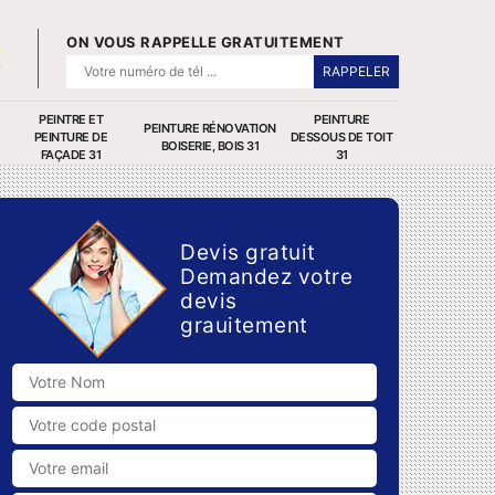
ON VOUS RAPPELLE GRATUITEMENT
PEINTRE ET
PEINTURE
PEINTURE RÉNOVATION
PEINTURE DE
DESSOUS DE TOIT
BOISERIE, BOIS 31
FAÇADE 31
31
Devis gratuit
Demandez votre
devis
grauitement