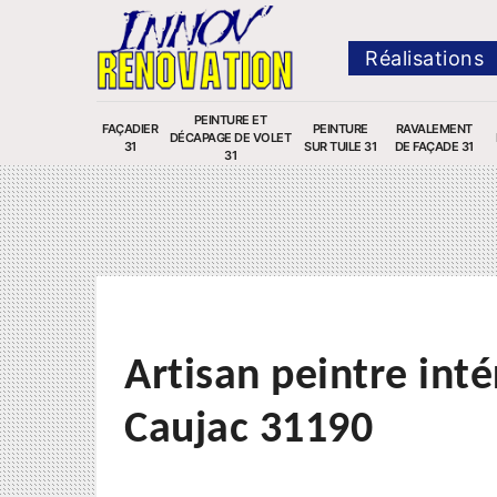
Réalisations
PEINTURE ET
FAÇADIER
PEINTURE
RAVALEMENT
DÉCAPAGE DE VOLET
31
SUR TUILE 31
DE FAÇADE 31
31
Artisan peintre inté
Caujac 31190