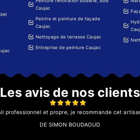
Peinture rénovation boiserie, bois
Net
Caujac
Faç
olet
Peintre et peinture de façade
Hydr
Caujac
Cau
Nettoyage de terrasse Caujac
Nett
Entreprise de peinture Caujac
aujac
Les avis de nos client
il professionnel et propre, je recommande cet artis
DE SIMON BOUDAOUD