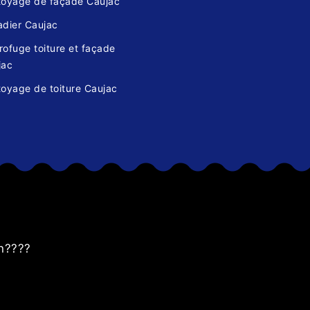
toyage de façade Caujac
adier Caujac
ofuge toiture et façade
jac
oyage de toiture Caujac
s
an????
Résultat