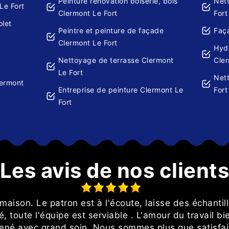
Peinture rénovation boiserie, bois
Net
Le Fort
Clermont Le Fort
Fort
olet
Peintre et peinture de façade
Faça
Clermont Le Fort
Hydr
Nettoyage de terrasse Clermont
Cler
Le Fort
Nett
lermont
Entreprise de peinture Clermont Le
Fort
Fort
Les avis de nos client
 maison. Le patron est à l'écoute, laisse des échantill
é, toute l'équipe est serviable . L'amour du travail bi
ené avec grand soin. Nous sommes plus que satisfait