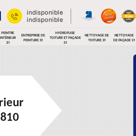
indisponible
indisponible
PEINTRE
HYDROFUGE
ENTREPRISE DE
NETTOYAGE DE
NETTOYAGE
INTÉRIEUR
TOITURE ET FAÇADE
PEINTURE 31
TOITURE 31
DE FAÇADE 31
31
31
rieur
1810