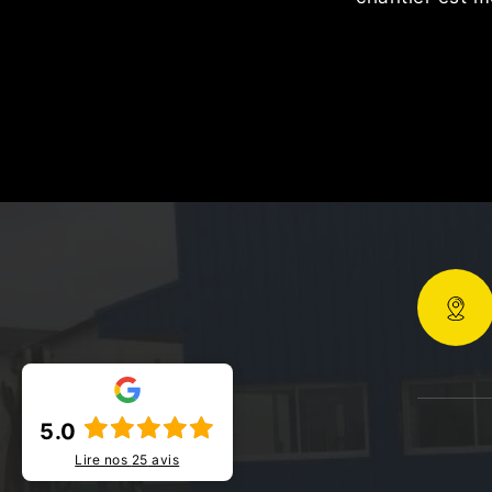
5.0
Lire nos
25
avis