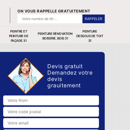
ON VOUS RAPPELLE GRATUITEMENT
PEINTRE ET
PEINTURE
PEINTURE RÉNOVATION
PEINTURE DE
DESSOUS DE TOIT
BOISERIE, BOIS 31
FAÇADE 31
31
Devis gratuit
Demandez votre
devis
grauitement