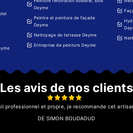
Peinture rénovation boiserie, bois
Net
Deyme
Faç
olet
Peintre et peinture de façade
Hydr
Deyme
Dey
Nettoyage de terrasse Deyme
Net
Entreprise de peinture Deyme
Deyme
Les avis de nos client
il professionnel et propre, je recommande cet artis
DE SIMON BOUDAOUD