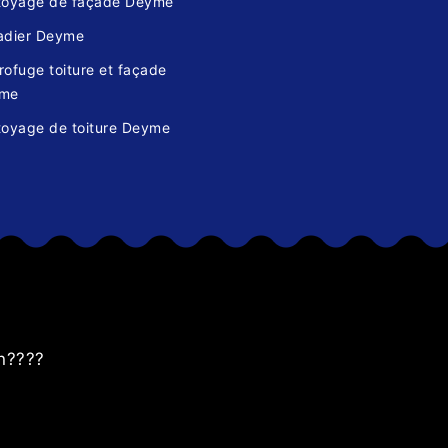
toyage de façade Deyme
adier Deyme
ofuge toiture et façade
me
toyage de toiture Deyme
s
an????
Bon rapp