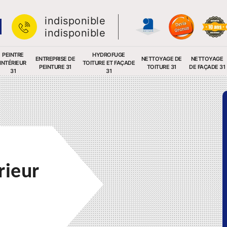
indisponible
indisponible
PEINTRE
HYDROFUGE
ENTREPRISE DE
NETTOYAGE DE
NETTOYAGE
INTÉRIEUR
TOITURE ET FAÇADE
PEINTURE 31
TOITURE 31
DE FAÇADE 31
31
31
rieur