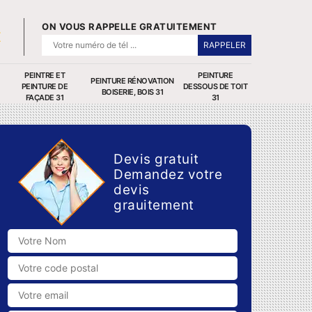
ON VOUS RAPPELLE GRATUITEMENT
PEINTRE ET
PEINTURE
PEINTURE RÉNOVATION
PEINTURE DE
DESSOUS DE TOIT
BOISERIE, BOIS 31
FAÇADE 31
31
Devis gratuit
Demandez votre
devis
grauitement