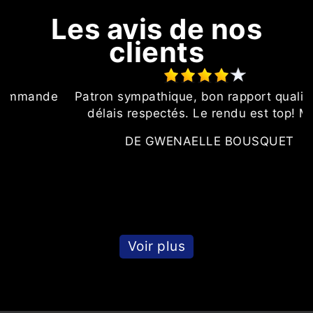
Les avis de nos
clients
e
Patron sympathique, bon rapport qualité prix,
délais respectés. Le rendu est top! Merci
e
DE GWENAELLE BOUSQUET
Voir plus