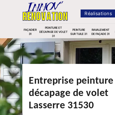
Réalisations
PEINTURE ET
FAÇADIER
PEINTURE
RAVALEMENT
DÉCAPAGE DE VOLET
31
SUR TUILE 31
DE FAÇADE 31
31
Entreprise peinture
décapage de volet
Lasserre 31530