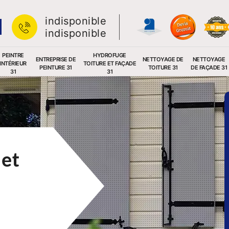
indisponible
indisponible
PEINTRE
HYDROFUGE
ENTREPRISE DE
NETTOYAGE DE
NETTOYAGE
INTÉRIEUR
TOITURE ET FAÇADE
PEINTURE 31
TOITURE 31
DE FAÇADE 31
31
31
 et