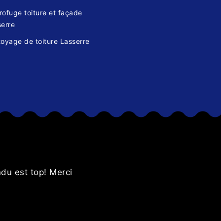
ofuge toiture et façade
serre
oyage de toiture Lasserre
s
ndu est top! Merci
Très sati