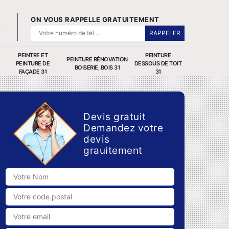
ON VOUS RAPPELLE GRATUITEMENT
PEINTRE ET
PEINTURE
PEINTURE RÉNOVATION
PEINTURE DE
DESSOUS DE TOIT
BOISERIE, BOIS 31
FAÇADE 31
31
Devis gratuit
Demandez votre
devis
grauitement