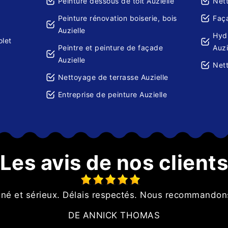
Peinture dessous de toit Auzielle
Net
Peinture rénovation boiserie, bois
Faça
Auzielle
Hydr
olet
Peintre et peinture de façade
Auzi
Auzielle
Nett
Nettoyage de terrasse Auzielle
Entreprise de peinture Auzielle
Les avis de nos client
igné et sérieux. Délais respectés. Nous recommandon
DE ANNICK THOMAS