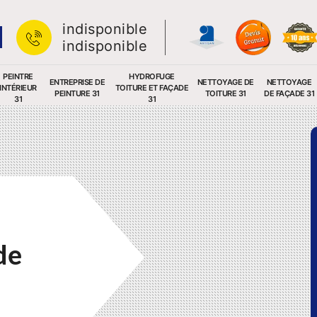
indisponible
indisponible
PEINTRE
HYDROFUGE
ENTREPRISE DE
NETTOYAGE DE
NETTOYAGE
INTÉRIEUR
TOITURE ET FAÇADE
PEINTURE 31
TOITURE 31
DE FAÇADE 31
31
31
de