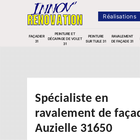
Réalisations
PEINTURE ET
FAÇADIER
PEINTURE
RAVALEMENT
DÉCAPAGE DE VOLET
31
SUR TUILE 31
DE FAÇADE 31
31
Spécialiste en
ravalement de faça
Auzielle 31650