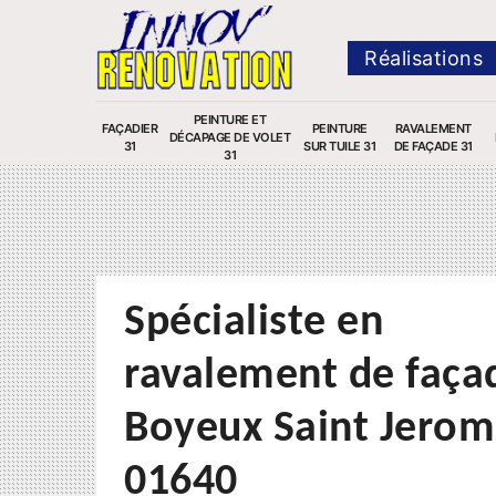
Réalisations
PEINTURE ET
FAÇADIER
PEINTURE
RAVALEMENT
DÉCAPAGE DE VOLET
31
SUR TUILE 31
DE FAÇADE 31
31
Spécialiste en
ravalement de faça
Boyeux Saint Jero
01640