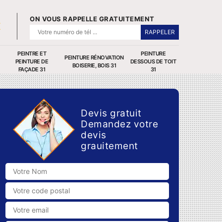
ON VOUS RAPPELLE GRATUITEMENT
PEINTRE ET
PEINTURE
PEINTURE RÉNOVATION
PEINTURE DE
DESSOUS DE TOIT
BOISERIE, BOIS 31
FAÇADE 31
31
Devis gratuit
Demandez votre
devis
grauitement