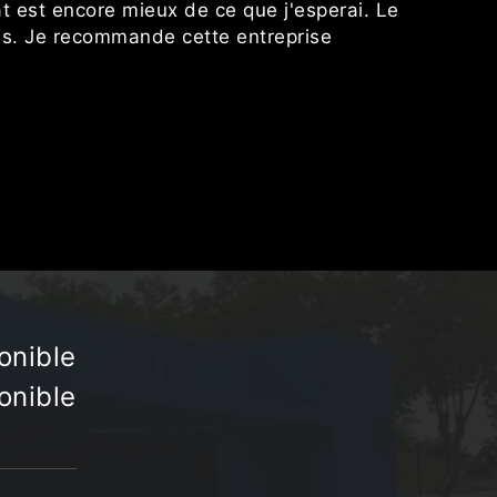
t est encore mieux de ce que j'esperai. Le
Nous a
seils. Je recommande cette entreprise
prest
onible
onible