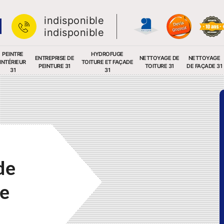
indisponible
indisponible
PEINTRE
HYDROFUGE
ENTREPRISE DE
NETTOYAGE DE
NETTOYAGE
INTÉRIEUR
TOITURE ET FAÇADE
PEINTURE 31
TOITURE 31
DE FAÇADE 31
31
31
de
me