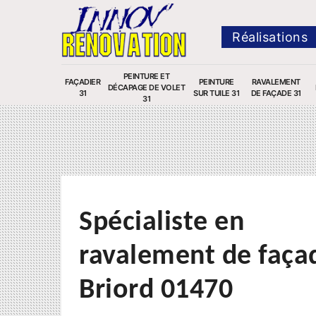
Réalisations
PEINTURE ET
FAÇADIER
PEINTURE
RAVALEMENT
DÉCAPAGE DE VOLET
31
SUR TUILE 31
DE FAÇADE 31
31
Spécialiste en
ravalement de faça
Briord 01470