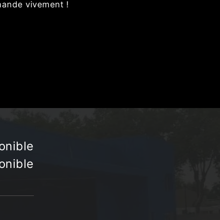
de vivement !
onible
onible