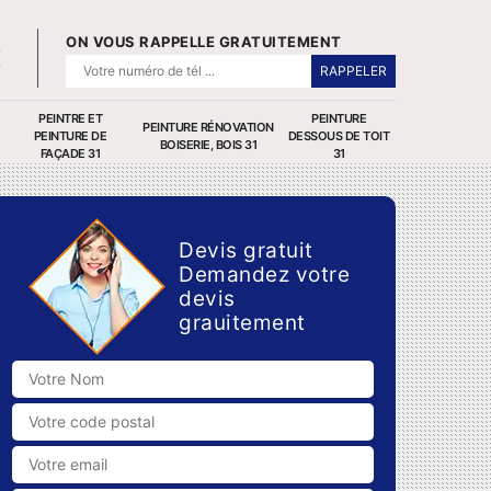
ON VOUS RAPPELLE GRATUITEMENT
PEINTRE ET
PEINTURE
PEINTURE RÉNOVATION
PEINTURE DE
DESSOUS DE TOIT
BOISERIE, BOIS 31
FAÇADE 31
31
Devis gratuit
Demandez votre
devis
grauitement