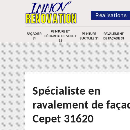
Réalisations
PEINTURE ET
FAÇADIER
PEINTURE
RAVALEMENT
DÉCAPAGE DE VOLET
31
SUR TUILE 31
DE FAÇADE 31
31
Spécialiste en
ravalement de faça
Cepet 31620