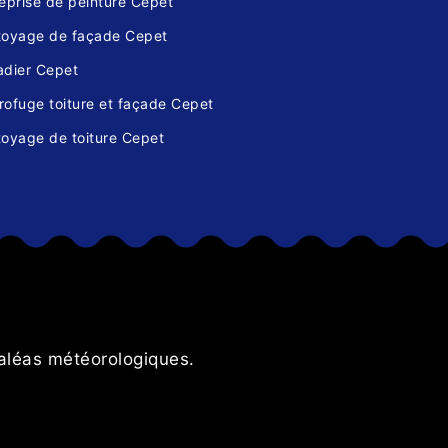
eprise de peinture Cepet
toyage de façade Cepet
adier Cepet
ofuge toiture et façade Cepet
toyage de toiture Cepet
s
 aléas météorologiques.
L’ent