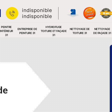
indisponible
indisponible
PEINTRE
HYDROFUGE
ENTREPRISE DE
NETTOYAGE DE
NETTOYAGE
INTÉRIEUR
TOITURE ET FAÇADE
PEINTURE 31
TOITURE 31
DE FAÇADE 31
31
31
de