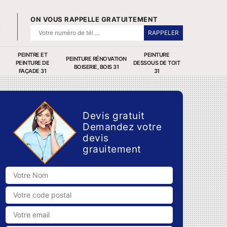
ON VOUS RAPPELLE GRATUITEMENT
PEINTRE ET
PEINTURE
PEINTURE RÉNOVATION
PEINTURE DE
DESSOUS DE TOIT
BOISERIE, BOIS 31
FAÇADE 31
31
Devis gratuit
Demandez votre
devis
grauitement