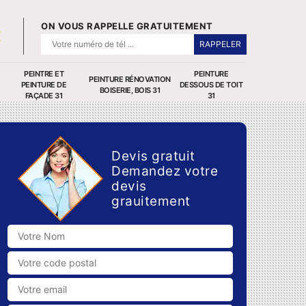
ON VOUS RAPPELLE GRATUITEMENT
PEINTRE ET
PEINTURE
PEINTURE RÉNOVATION
PEINTURE DE
DESSOUS DE TOIT
BOISERIE, BOIS 31
FAÇADE 31
31
Devis gratuit
Demandez votre
devis
grauitement