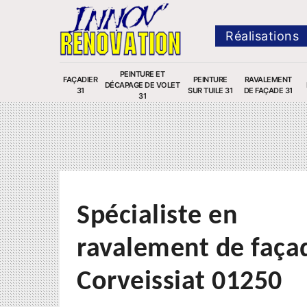
Réalisations
PEINTURE ET
FAÇADIER
PEINTURE
RAVALEMENT
DÉCAPAGE DE VOLET
31
SUR TUILE 31
DE FAÇADE 31
31
Spécialiste en
ravalement de faça
Corveissiat 01250