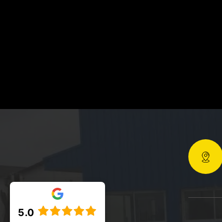
ouche,
5.0