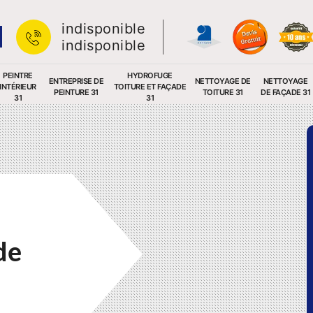
indisponible
indisponible
PEINTRE
HYDROFUGE
ENTREPRISE DE
NETTOYAGE DE
NETTOYAGE
INTÉRIEUR
TOITURE ET FAÇADE
PEINTURE 31
TOITURE 31
DE FAÇADE 31
31
31
de