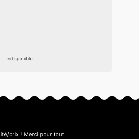
indisponible
s
ité/prix ! Merci pour tout
Genar