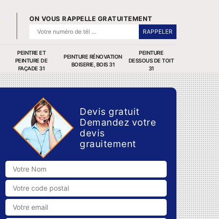
ON VOUS RAPPELLE GRATUITEMENT
PEINTRE ET
PEINTURE
PEINTURE RÉNOVATION
PEINTURE DE
DESSOUS DE TOIT
BOISERIE, BOIS 31
FAÇADE 31
31
Devis gratuit
Demandez votre
devis
grauitement