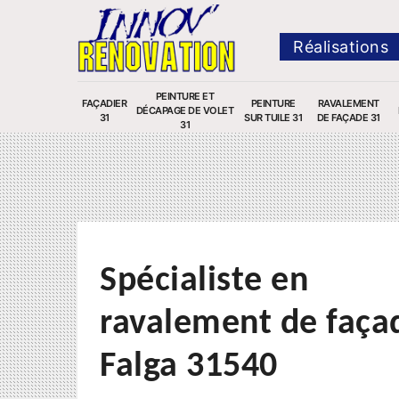
Réalisations
PEINTURE ET
FAÇADIER
PEINTURE
RAVALEMENT
DÉCAPAGE DE VOLET
31
SUR TUILE 31
DE FAÇADE 31
31
Spécialiste en
ravalement de faça
Falga 31540