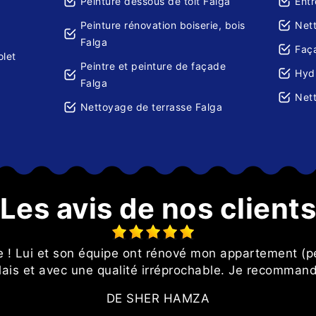
Peinture dessous de toit Falga
Entr
Peinture rénovation boiserie, bois
Net
Falga
Faç
olet
Peintre et peinture de façade
Hydr
Falga
Nett
Nettoyage de terrasse Falga
Les avis de nos client
le ! Lui et son équipe ont rénové mon appartement (p
lais et avec une qualité irréprochable. Je recomman
DE SHER HAMZA