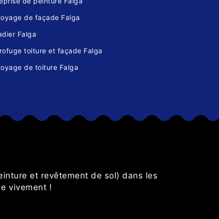
eprise de peinture Falga
toyage de façade Falga
adier Falga
ofuge toiture et façade Falga
oyage de toiture Falga
s
einture et revêtement de sol) dans les
de vivement !