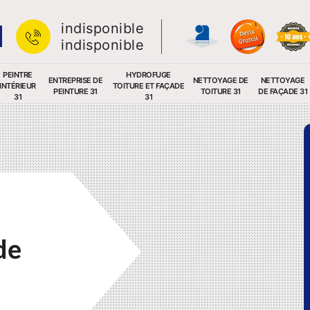
indisponible
indisponible
PEINTRE
HYDROFUGE
ENTREPRISE DE
NETTOYAGE DE
NETTOYAGE
INTÉRIEUR
TOITURE ET FAÇADE
PEINTURE 31
TOITURE 31
DE FAÇADE 31
31
31
de