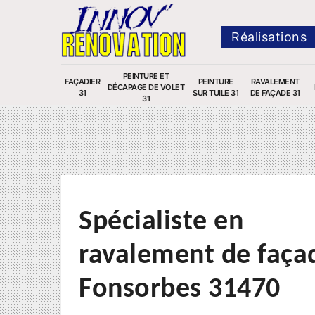
Réalisations
PEINTURE ET
FAÇADIER
PEINTURE
RAVALEMENT
DÉCAPAGE DE VOLET
31
SUR TUILE 31
DE FAÇADE 31
31
Spécialiste en
ravalement de faça
Fonsorbes 31470