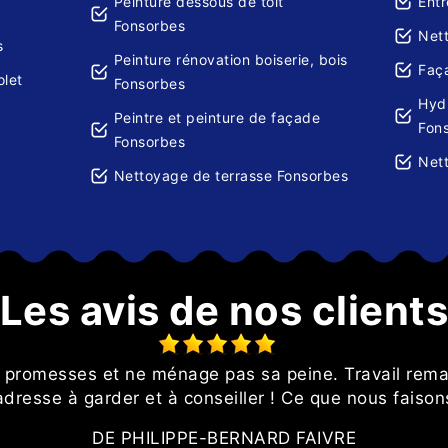
Peinture dessous de toit
Entr
Fonsorbes
Net
s
Peinture rénovation boiserie, bois
Faç
olet
Fonsorbes
Hydr
Peintre et peinture de façade
Fon
Fonsorbes
Net
Nettoyage de terrasse Fonsorbes
Les avis de nos client
s promesses et ne ménage pas sa peine. Travail rema
adresse à garder et à conseiller ! Ce que nous faison
DE PHILIPPE-BERNARD FAIVRE