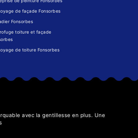
eprise de peinture Fonsorbes
toyage de façade Fonsorbes
adier Fonsorbes
ofuge toiture et façade
sorbes
toyage de toiture Fonsorbes
s
rquable avec la gentillesse en plus. Une
Cette entr
s
minutie. 