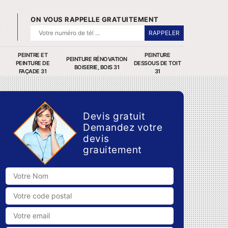
ON VOUS RAPPELLE GRATUITEMENT
PEINTRE ET
PEINTURE
PEINTURE RÉNOVATION
PEINTURE DE
DESSOUS DE TOIT
BOISERIE, BOIS 31
FAÇADE 31
31
Devis gratuit
Demandez votre
devis
grauitement