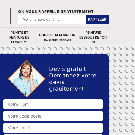
ON VOUS RAPPELLE GRATUITEMENT
PEINTRE ET
PEINTURE
PEINTURE RÉNOVATION
PEINTURE DE
DESSOUS DE TOIT
BOISERIE, BOIS 31
FAÇADE 31
31
Devis gratuit
Demandez votre
devis
grauitement