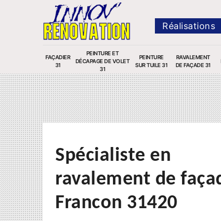
Réalisations
PEINTURE ET
FAÇADIER
PEINTURE
RAVALEMENT
DÉCAPAGE DE VOLET
31
SUR TUILE 31
DE FAÇADE 31
31
Spécialiste en
ravalement de faça
Francon 31420