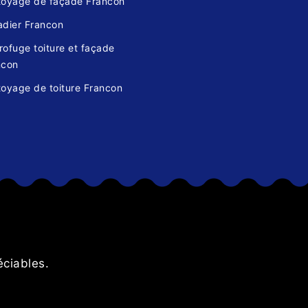
toyage de façade Francon
adier Francon
ofuge toiture et façade
ncon
toyage de toiture Francon
s
éciables.