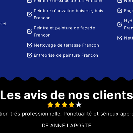
Peinture dessous de toit Francon
Net
Peinture rénovation boiserie, bois
Faç
Francon
Hydr
olet
Peintre et peinture de façade
Fra
Francon
Net
Nettoyage de terrasse Francon
Entreprise de peinture Francon
Les avis de nos client
tion trés professionnelle. Ponctualité et sérieux appr
DE ANNE LAPORTE