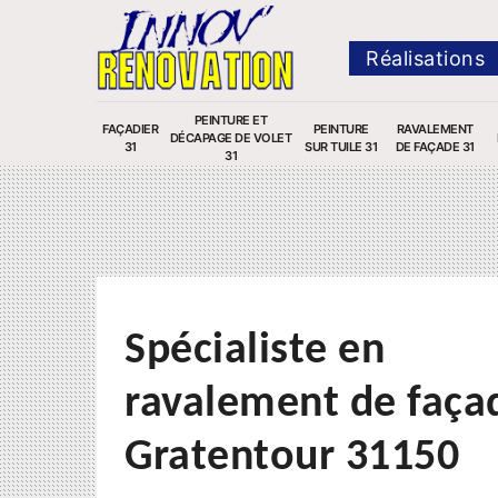
Réalisations
PEINTURE ET
FAÇADIER
PEINTURE
RAVALEMENT
DÉCAPAGE DE VOLET
31
SUR TUILE 31
DE FAÇADE 31
31
Spécialiste en
ravalement de faça
Gratentour 31150