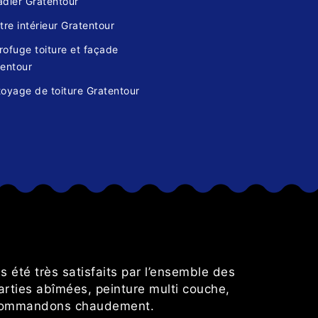
dier Gratentour
tre intérieur Gratentour
ofuge toiture et façade
tentour
oyage de toiture Gratentour
s
 été très satisfaits par l’ensemble des
Très sati
rties abîmées, peinture multi couche,
 recommandons chaudement.