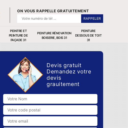
ON VOUS RAPPELLE GRATUITEMENT
PEINTRE ET
PEINTURE
PEINTURE RÉNOVATION
PEINTURE DE
DESSOUS DE TOIT
BOISERIE, BOIS 31
FAÇADE 31
31
Devis gratuit
Demandez votre
devis
grauitement