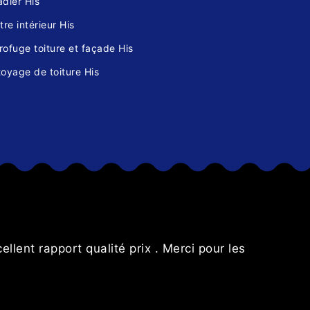
dier His
tre intérieur His
ofuge toiture et façade His
oyage de toiture His
s
lent rapport qualité prix . Merci pour les
Résultat