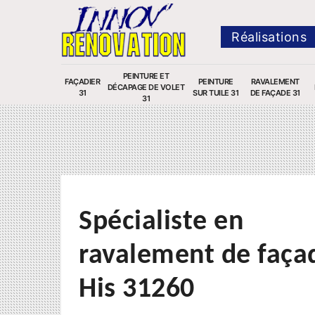
Réalisations
PEINTURE ET
FAÇADIER
PEINTURE
RAVALEMENT
DÉCAPAGE DE VOLET
31
SUR TUILE 31
DE FAÇADE 31
31
Spécialiste en
ravalement de faça
His 31260