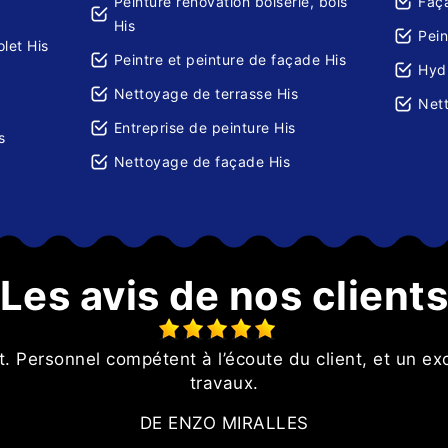
Peinture rénovation boiserie, bois
Faça
His
Pein
let His
Peintre et peinture de façade His
Hydr
Nettoyage de terrasse His
Nett
Entreprise de peinture His
s
Nettoyage de façade His
Les avis de nos client
Personnel compétent à l’écoute du client, et un excel
travaux.
DE ENZO MIRALLES