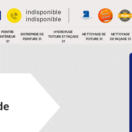
indisponible
indisponible
PEINTRE
HYDROFUGE
ENTREPRISE DE
NETTOYAGE DE
NETTOYAGE
INTÉRIEUR
TOITURE ET FAÇADE
PEINTURE 31
TOITURE 31
DE FAÇADE 31
31
31
de