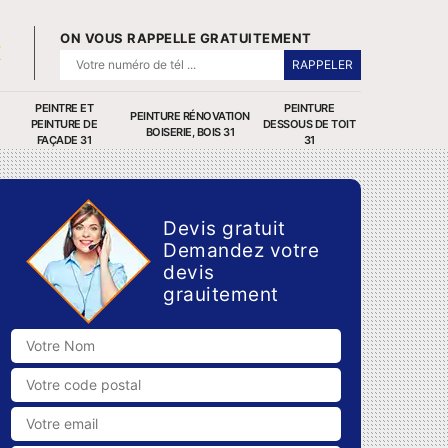
ON VOUS RAPPELLE GRATUITEMENT
PEINTRE ET
PEINTURE
PEINTURE RÉNOVATION
PEINTURE DE
DESSOUS DE TOIT
BOISERIE, BOIS 31
FAÇADE 31
31
Devis gratuit
Demandez votre
devis
grauitement