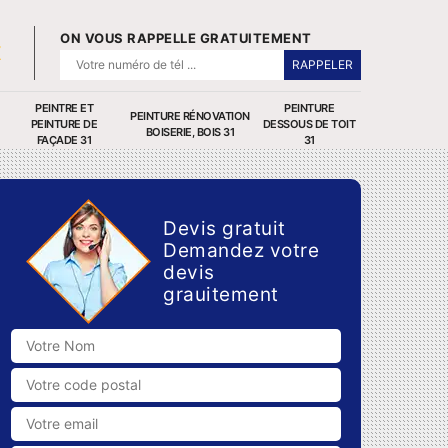
ON VOUS RAPPELLE GRATUITEMENT
PEINTRE ET
PEINTURE
PEINTURE RÉNOVATION
PEINTURE DE
DESSOUS DE TOIT
BOISERIE, BOIS 31
FAÇADE 31
31
Devis gratuit
Demandez votre
devis
grauitement