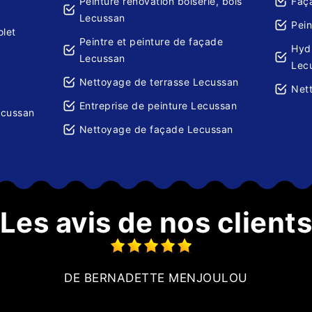
Peinture rénovation boiserie, bois
Faç
Lecussan
Pein
olet
Peintre et peinture de façade
Hydr
Lecussan
Lec
Nettoyage de terrasse Lecussan
Net
Entreprise de peinture Lecussan
ecussan
Nettoyage de façade Lecussan
Les avis de nos client
DE BERNADETTE MENJOULOU