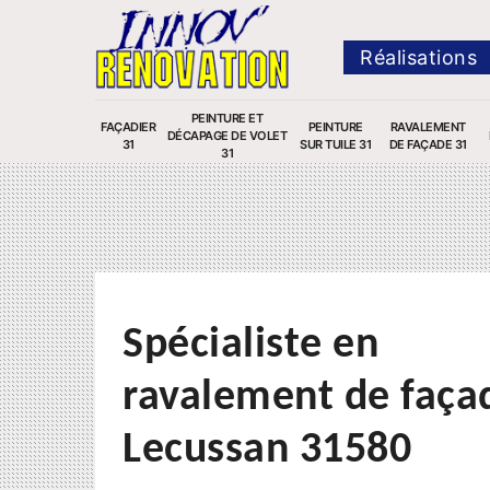
Réalisations
PEINTURE ET
FAÇADIER
PEINTURE
RAVALEMENT
DÉCAPAGE DE VOLET
31
SUR TUILE 31
DE FAÇADE 31
31
Spécialiste en
ravalement de faça
Lecussan 31580