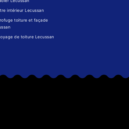
adier Lecussan
tre intérieur Lecussan
ofuge toiture et façade
ussan
toyage de toiture Lecussan
s
Une équ