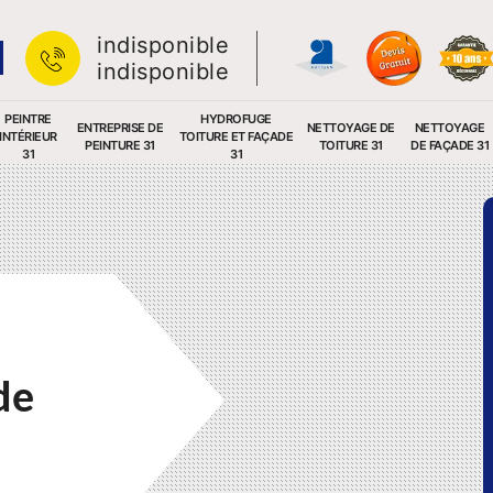
indisponible
indisponible
PEINTRE
HYDROFUGE
ENTREPRISE DE
NETTOYAGE DE
NETTOYAGE
INTÉRIEUR
TOITURE ET FAÇADE
PEINTURE 31
TOITURE 31
DE FAÇADE 31
31
31
de