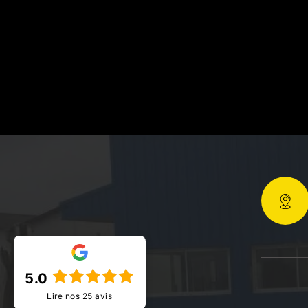
5.0
Lire nos
25
avis