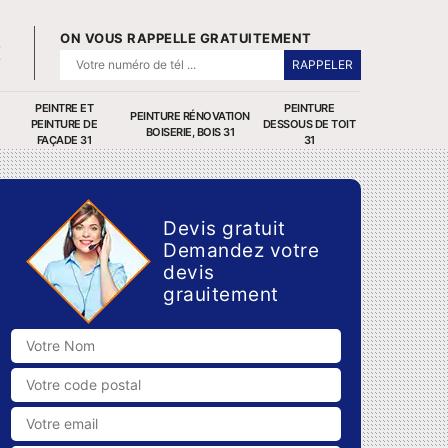
ON VOUS RAPPELLE GRATUITEMENT
PEINTRE ET
PEINTURE
PEINTURE RÉNOVATION
PEINTURE DE
DESSOUS DE TOIT
BOISERIE, BOIS 31
FAÇADE 31
31
Devis gratuit
Demandez votre
devis
grauitement