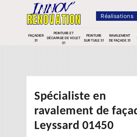
Réalisations
PEINTURE ET
FAÇADIER
PEINTURE
RAVALEMENT
DÉCAPAGE DE VOLET
31
SUR TUILE 31
DE FAÇADE 31
31
Spécialiste en
ravalement de faça
Leyssard 01450