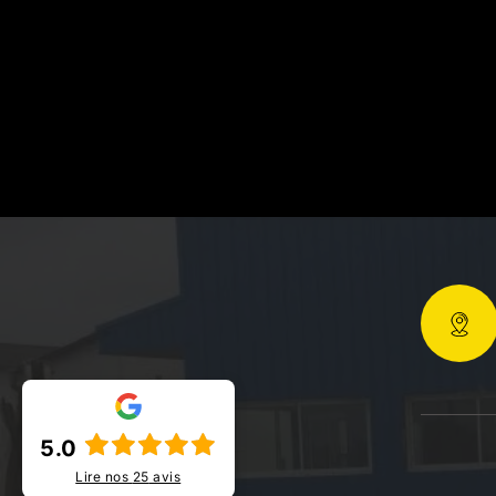
5.0
Lire nos
25
avis