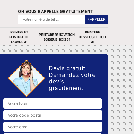
ON VOUS RAPPELLE GRATUITEMENT
PEINTRE ET
PEINTURE
PEINTURE RÉNOVATION
PEINTURE DE
DESSOUS DE TOIT
BOISERIE, BOIS 31
FAÇADE 31
31
Devis gratuit
Demandez votre
devis
grauitement