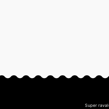
nés Je
Super raval