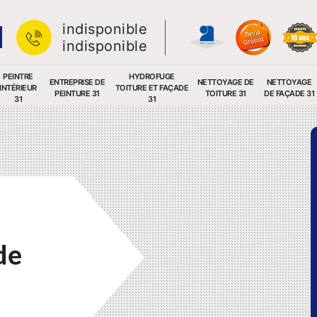
indisponible
indisponible
PEINTRE
HYDROFUGE
ENTREPRISE DE
NETTOYAGE DE
NETTOYAGE
INTÉRIEUR
TOITURE ET FAÇADE
PEINTURE 31
TOITURE 31
DE FAÇADE 31
31
31
de