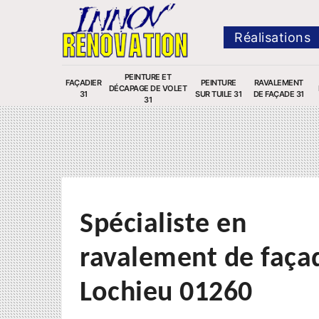
Réalisations
PEINTURE ET
FAÇADIER
PEINTURE
RAVALEMENT
DÉCAPAGE DE VOLET
31
SUR TUILE 31
DE FAÇADE 31
31
Spécialiste en
ravalement de faça
Lochieu 01260