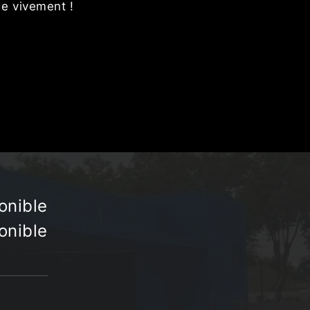
de vivement !
onible
onible