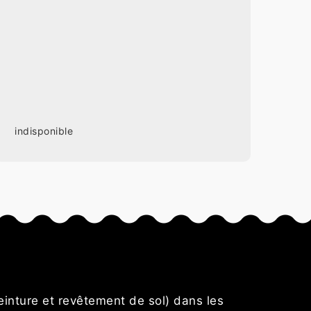
indisponible
s
einture et revêtement de sol) dans les
Je recomm