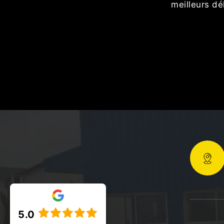
ttoyage du
meilleurs dé
5.0