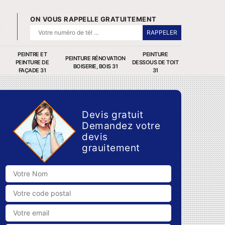
ON VOUS RAPPELLE GRATUITEMENT
PEINTRE ET
PEINTURE
PEINTURE RÉNOVATION
PEINTURE DE
DESSOUS DE TOIT
BOISERIE, BOIS 31
FAÇADE 31
31
Devis gratuit
Demandez votre
devis
grauitement