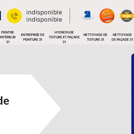
indisponible
indisponible
PEINTRE
HYDROFUGE
ENTREPRISE DE
NETTOYAGE DE
NETTOYAGE
INTÉRIEUR
TOITURE ET FAÇADE
PEINTURE 31
TOITURE 31
DE FAÇADE 31
31
31
de