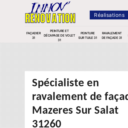
Réalisations
PEINTURE ET
FAÇADIER
PEINTURE
RAVALEMENT
DÉCAPAGE DE VOLET
31
SUR TUILE 31
DE FAÇADE 31
31
Spécialiste en
ravalement de faça
Mazeres Sur Salat
31260