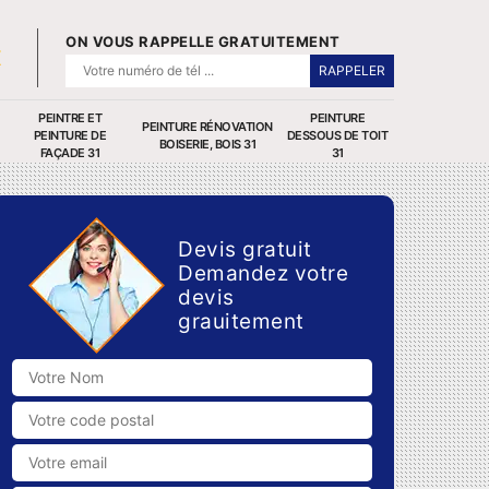
ON VOUS RAPPELLE GRATUITEMENT
PEINTRE ET
PEINTURE
PEINTURE RÉNOVATION
PEINTURE DE
DESSOUS DE TOIT
BOISERIE, BOIS 31
FAÇADE 31
31
Devis gratuit
Demandez votre
devis
grauitement