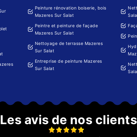
Peinture rénovation boiserie, bois
Net
Sur
Mazeres Sur Salat
Sala
Peintre et peinture de façade
Faç
olet
Mazeres Sur Salat
Pein
Nettoyage de terrasse Mazeres
Hydr
Sur Salat
at
Maz
Entreprise de peinture Mazeres
azeres
Net
Sur Salat
Sala
Les avis de nos client