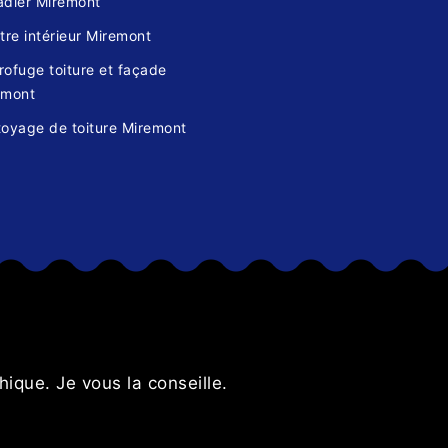
adier Miremont
tre intérieur Miremont
ofuge toiture et façade
emont
toyage de toiture Miremont
s
ique. Je vous la conseille.