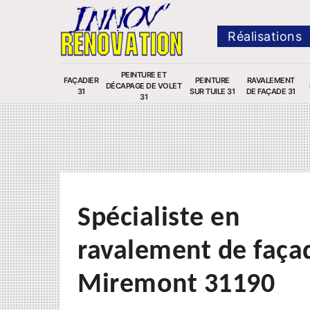
Réalisations
PEINTURE ET
FAÇADIER
PEINTURE
RAVALEMENT
DÉCAPAGE DE VOLET
31
SUR TUILE 31
DE FAÇADE 31
31
Spécialiste en
ravalement de faça
Miremont 31190