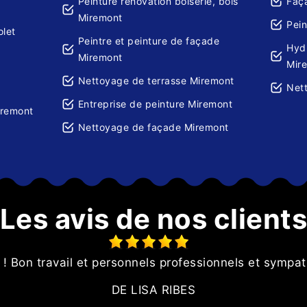
Peinture rénovation boiserie, bois
Faç
Miremont
Pein
olet
Peintre et peinture de façade
Hydr
Miremont
Mir
Nettoyage de terrasse Miremont
Net
Entreprise de peinture Miremont
iremont
Nettoyage de façade Miremont
Les avis de nos client
 ! Bon travail et personnels professionnels et sympath
DE LISA RIBES