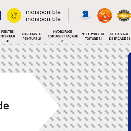
indisponible
indisponible
PEINTRE
HYDROFUGE
ENTREPRISE DE
NETTOYAGE DE
NETTOYAGE
INTÉRIEUR
TOITURE ET FAÇADE
PEINTURE 31
TOITURE 31
DE FAÇADE 31
31
31
de