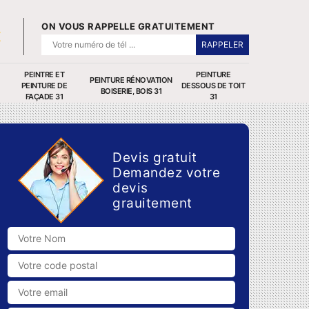
ON VOUS RAPPELLE GRATUITEMENT
PEINTRE ET
PEINTURE
PEINTURE RÉNOVATION
PEINTURE DE
DESSOUS DE TOIT
BOISERIE, BOIS 31
FAÇADE 31
31
Devis gratuit
Demandez votre
devis
grauitement