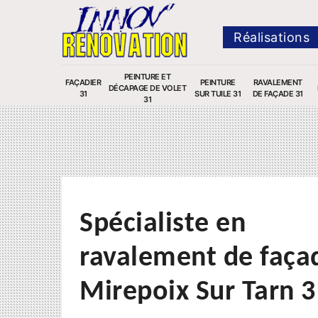
Réalisations
PEINTURE ET
FAÇADIER
PEINTURE
RAVALEMENT
DÉCAPAGE DE VOLET
31
SUR TUILE 31
DE FAÇADE 31
31
Spécialiste en
ravalement de faça
Mirepoix Sur Tarn 