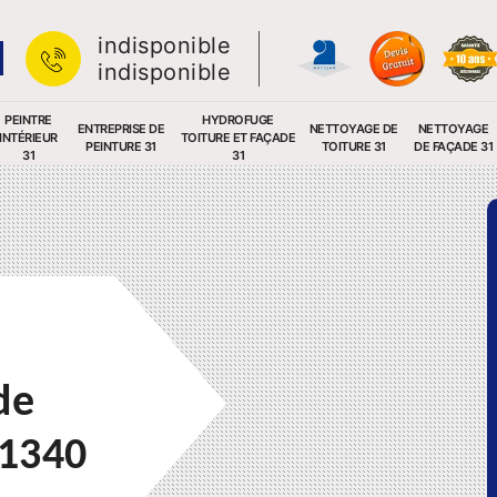
indisponible
indisponible
PEINTRE
HYDROFUGE
ENTREPRISE DE
NETTOYAGE DE
NETTOYAGE
INTÉRIEUR
TOITURE ET FAÇADE
PEINTURE 31
TOITURE 31
DE FAÇADE 31
31
31
de
31340