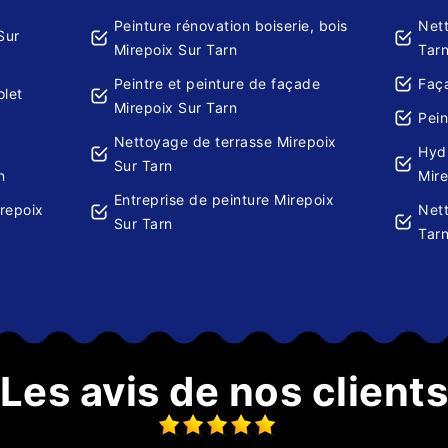
Peinture rénovation boiserie, bois
Net
Sur
Mirepoix Sur Tarn
Tar
Peintre et peinture de façade
Faça
olet
Mirepoix Sur Tarn
Pein
Nettoyage de terrasse Mirepoix
Hydr
Sur Tarn
n
Mire
Entreprise de peinture Mirepoix
irepoix
Nett
Sur Tarn
Tar
Les avis de nos client