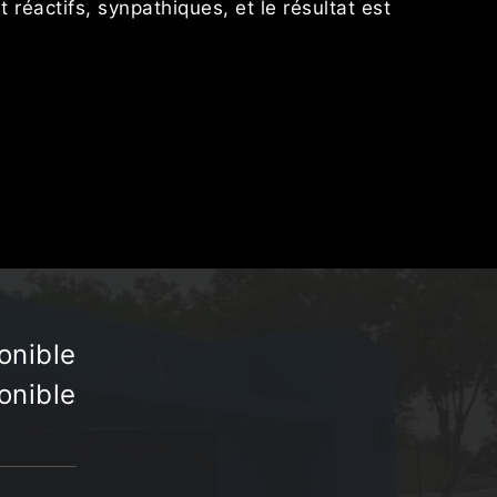
t réactifs, synpathiques, et le résultat est
Cette entr
minutie. 
onible
onible