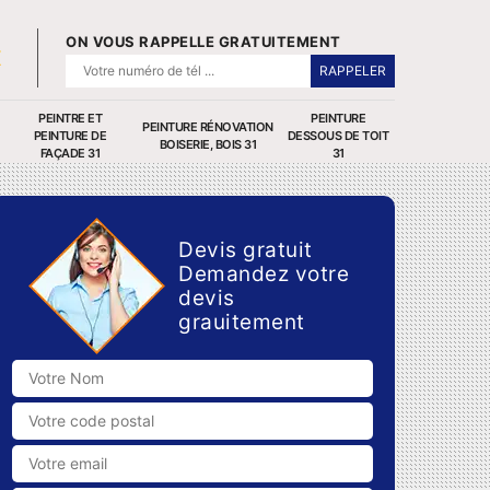
ON VOUS RAPPELLE GRATUITEMENT
PEINTRE ET
PEINTURE
PEINTURE RÉNOVATION
PEINTURE DE
DESSOUS DE TOIT
BOISERIE, BOIS 31
FAÇADE 31
31
Devis gratuit
Demandez votre
devis
grauitement