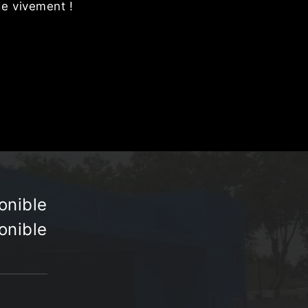
de vivement !
onible
onible