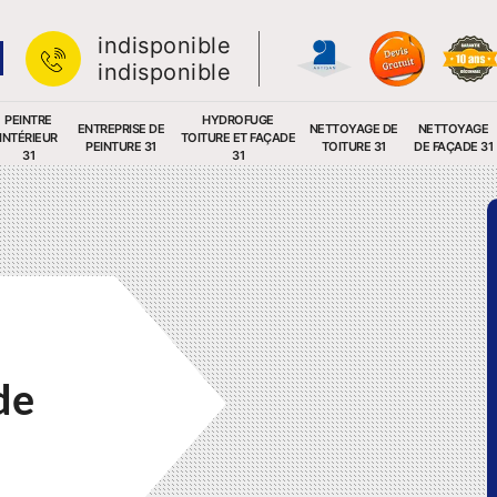
indisponible
indisponible
PEINTRE
HYDROFUGE
ENTREPRISE DE
NETTOYAGE DE
NETTOYAGE
INTÉRIEUR
TOITURE ET FAÇADE
PEINTURE 31
TOITURE 31
DE FAÇADE 31
31
31
de