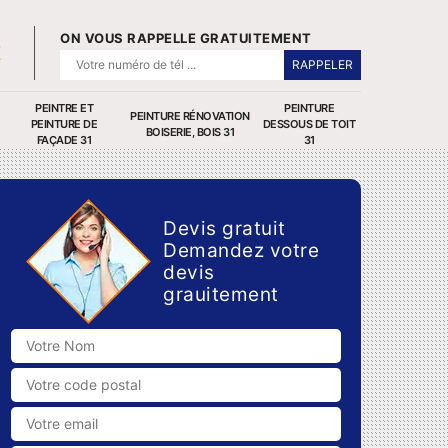
ON VOUS RAPPELLE GRATUITEMENT
PEINTRE ET
PEINTURE
PEINTURE RÉNOVATION
PEINTURE DE
DESSOUS DE TOIT
BOISERIE, BOIS 31
FAÇADE 31
31
Devis gratuit
Demandez votre
devis
grauitement