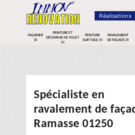
Réalisations
PEINTURE ET
FAÇADIER
PEINTURE
RAVALEMENT
DÉCAPAGE DE VOLET
31
SUR TUILE 31
DE FAÇADE 31
31
Spécialiste en
ravalement de faça
Ramasse 01250