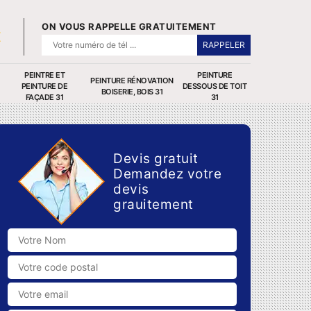
ON VOUS RAPPELLE GRATUITEMENT
PEINTRE ET
PEINTURE
PEINTURE RÉNOVATION
PEINTURE DE
DESSOUS DE TOIT
BOISERIE, BOIS 31
FAÇADE 31
31
Devis gratuit
Demandez votre
devis
grauitement