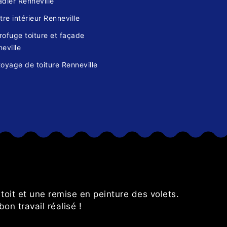
dier Renneville
tre intérieur Renneville
ofuge toiture et façade
eville
oyage de toiture Renneville
s
toit et une remise en peinture des volets.
Très sati
on travail réalisé !