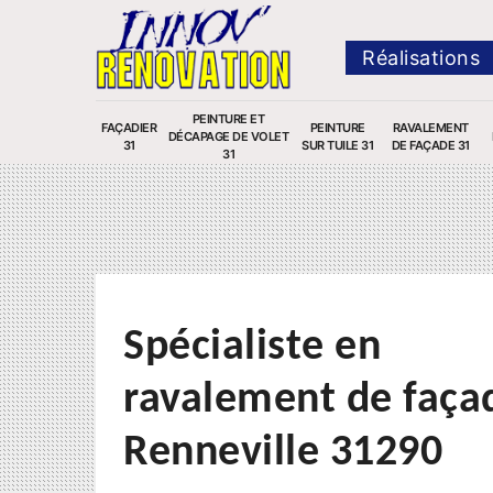
Réalisations
PEINTURE ET
FAÇADIER
PEINTURE
RAVALEMENT
DÉCAPAGE DE VOLET
31
SUR TUILE 31
DE FAÇADE 31
31
Spécialiste en
ravalement de faça
Renneville 31290