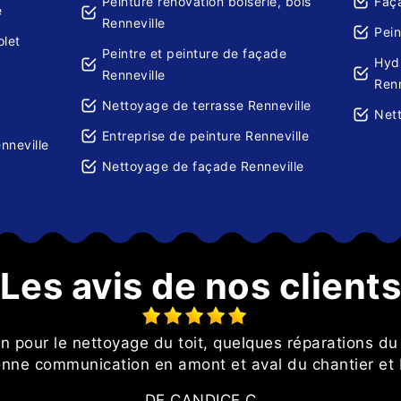
Peinture rénovation boiserie, bois
Faça
e
Renneville
Pein
olet
Peintre et peinture de façade
Hydr
Renneville
Renn
Nettoyage de terrasse Renneville
Nett
Entreprise de peinture Renneville
nneville
Nettoyage de façade Renneville
Les avis de nos client
on pour le nettoyage du toit, quelques réparations du 
onne communication en amont et aval du chantier et b
DE CANDICE C