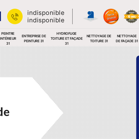
indisponible
indisponible
PEINTRE
HYDROFUGE
ENTREPRISE DE
NETTOYAGE DE
NETTOYAGE
INTÉRIEUR
TOITURE ET FAÇADE
PEINTURE 31
TOITURE 31
DE FAÇADE 31
31
31
de