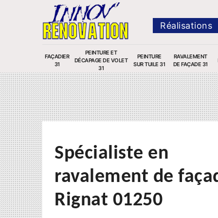
Réalisations
PEINTURE ET
FAÇADIER
PEINTURE
RAVALEMENT
DÉCAPAGE DE VOLET
31
SUR TUILE 31
DE FAÇADE 31
31
Spécialiste en
ravalement de faça
Rignat 01250