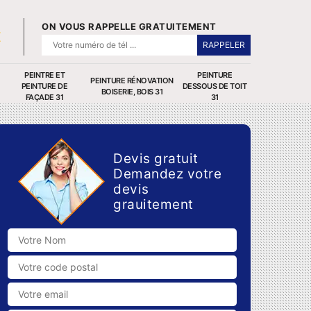
ON VOUS RAPPELLE GRATUITEMENT
PEINTRE ET
PEINTURE
PEINTURE RÉNOVATION
PEINTURE DE
DESSOUS DE TOIT
BOISERIE, BOIS 31
FAÇADE 31
31
Devis gratuit
Demandez votre
devis
grauitement