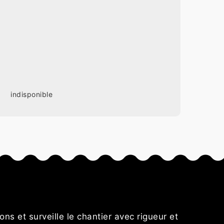
indisponible
s
ons et surveille le chantier avec rigueur et
Je recomm