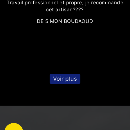
Travail professionnel et propre, je recommande
cet artisan????
l
Le
DE SIMON BOUDAOUD
e
s
Voir plus