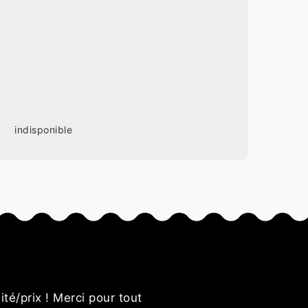
indisponible
s
ité/prix ! Merci pour tout
Bon rapp