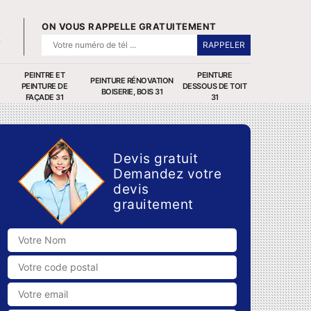
ON VOUS RAPPELLE GRATUITEMENT
PEINTRE ET
PEINTURE
PEINTURE RÉNOVATION
PEINTURE DE
DESSOUS DE TOIT
BOISERIE, BOIS 31
FAÇADE 31
31
Devis gratuit
Demandez votre
devis
grauitement