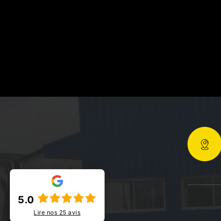
5.0
Lire nos
25
avis