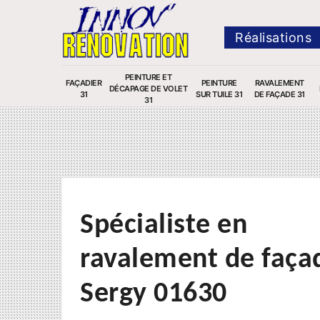
Réalisations
PEINTURE ET
FAÇADIER
PEINTURE
RAVALEMENT
DÉCAPAGE DE VOLET
31
SUR TUILE 31
DE FAÇADE 31
31
Spécialiste en
ravalement de faça
Sergy 01630