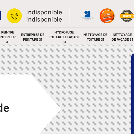
indisponible
indisponible
PEINTRE
HYDROFUGE
ENTREPRISE DE
NETTOYAGE DE
NETTOYAGE
INTÉRIEUR
TOITURE ET FAÇADE
PEINTURE 31
TOITURE 31
DE FAÇADE 31
31
31
de