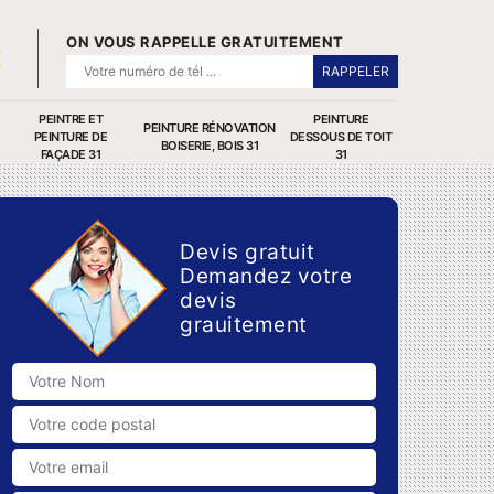
ON VOUS RAPPELLE GRATUITEMENT
PEINTRE ET
PEINTURE
PEINTURE RÉNOVATION
PEINTURE DE
DESSOUS DE TOIT
BOISERIE, BOIS 31
FAÇADE 31
31
Devis gratuit
Demandez votre
devis
grauitement