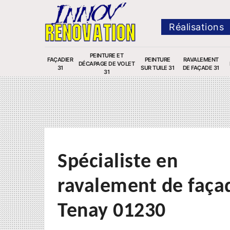
Réalisations
PEINTURE ET
FAÇADIER
PEINTURE
RAVALEMENT
DÉCAPAGE DE VOLET
31
SUR TUILE 31
DE FAÇADE 31
31
Spécialiste en
ravalement de faça
Tenay 01230