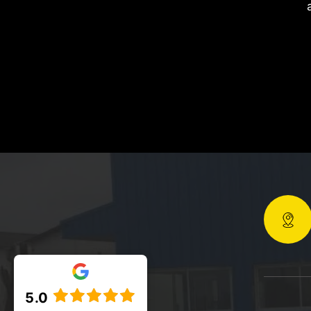
ouche,
5.0