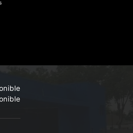
s
onible
onible