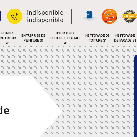
indisponible
indisponible
PEINTRE
HYDROFUGE
ENTREPRISE DE
NETTOYAGE DE
NETTOYAGE
INTÉRIEUR
TOITURE ET FAÇADE
PEINTURE 31
TOITURE 31
DE FAÇADE 31
31
31
de