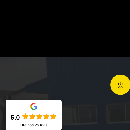
5.0
Lire nos
25
avis