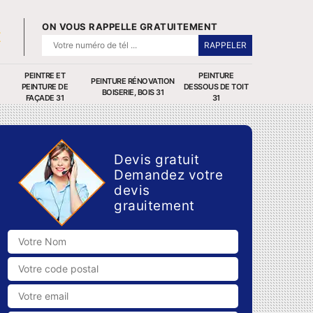
ON VOUS RAPPELLE GRATUITEMENT
PEINTRE ET
PEINTURE
PEINTURE RÉNOVATION
PEINTURE DE
DESSOUS DE TOIT
BOISERIE, BOIS 31
FAÇADE 31
31
Devis gratuit
Demandez votre
devis
grauitement