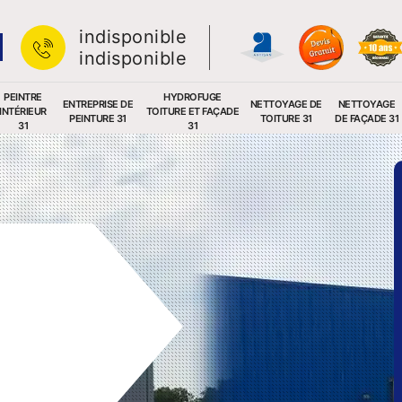
indisponible
indisponible
PEINTRE
HYDROFUGE
ENTREPRISE DE
NETTOYAGE DE
NETTOYAGE
INTÉRIEUR
TOITURE ET FAÇADE
PEINTURE 31
TOITURE 31
DE FAÇADE 31
31
31