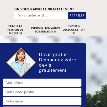
ON VOUS RAPPELLE GRATUITEMENT
PEINTRE ET
PEINTURE
PEINTURE RÉNOVATION
PEINTURE DE
DESSOUS DE TOIT
BOISERIE, BOIS 31
FAÇADE 31
31
Devis gratuit
Demandez votre
devis
grauitement