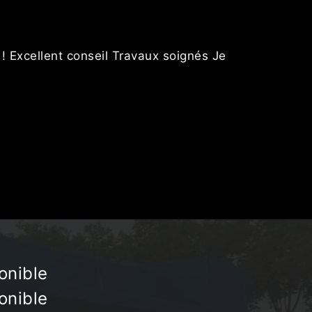
s
 ! Excellent conseil Travaux soignés Je
Nous avon
onible
onible