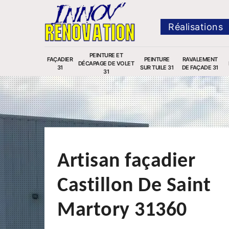
Réalisations
PEINTURE ET
FAÇADIER
PEINTURE
RAVALEMENT
DÉCAPAGE DE VOLET
31
SUR TUILE 31
DE FAÇADE 31
31
Artisan façadier
Castillon De Saint
Martory 31360