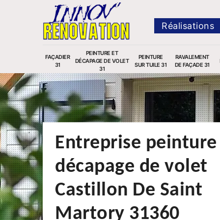
Réalisations
PEINTURE ET
FAÇADIER
PEINTURE
RAVALEMENT
DÉCAPAGE DE VOLET
31
SUR TUILE 31
DE FAÇADE 31
31
Entreprise peinture
décapage de volet
Castillon De Saint
Martory 31360