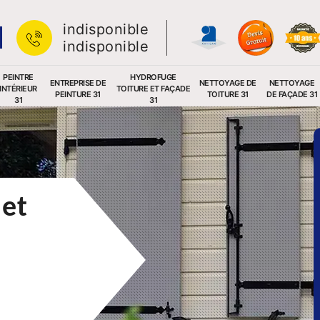
indisponible
indisponible
PEINTRE
HYDROFUGE
ENTREPRISE DE
NETTOYAGE DE
NETTOYAGE
INTÉRIEUR
TOITURE ET FAÇADE
PEINTURE 31
TOITURE 31
DE FAÇADE 31
31
31
 et