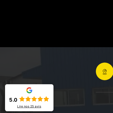
5.0
Lire nos
25
avis