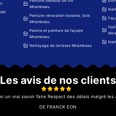
Peinture dessous de toit
Ent
au
Mirambeau
Net
olet
Peinture rénovation boiserie, bois
Faç
Mirambeau
Hydr
Peintre et peinture de façade
Mir
Mirambeau
Net
Nettoyage de terrasse Mirambeau
Les avis de nos client
ec un vrai savoir faire Respect des délais malgré les
DE FRANCK EON