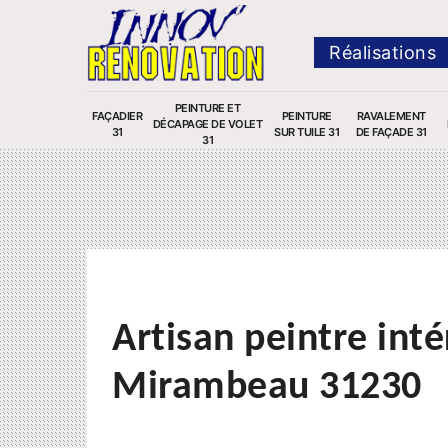
Réalisations
PEINTURE ET
FAÇADIER
PEINTURE
RAVALEMENT
DÉCAPAGE DE VOLET
31
SUR TUILE 31
DE FAÇADE 31
31
Artisan peintre inté
Mirambeau 31230