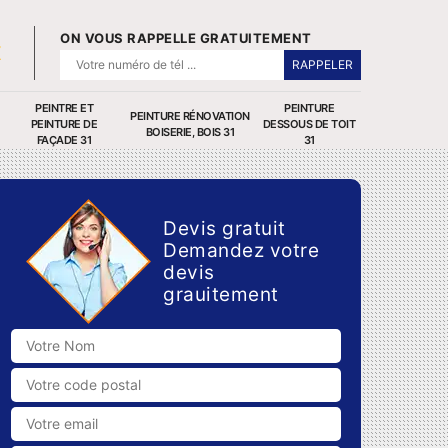
ON VOUS RAPPELLE GRATUITEMENT
PEINTRE ET
PEINTURE
PEINTURE RÉNOVATION
PEINTURE DE
DESSOUS DE TOIT
BOISERIE, BOIS 31
FAÇADE 31
31
Devis gratuit
Demandez votre
devis
grauitement