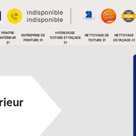
indisponible
indisponible
PEINTRE
HYDROFUGE
ENTREPRISE DE
NETTOYAGE DE
NETTOYAGE
INTÉRIEUR
TOITURE ET FAÇADE
PEINTURE 31
TOITURE 31
DE FAÇADE 31
31
31
rieur