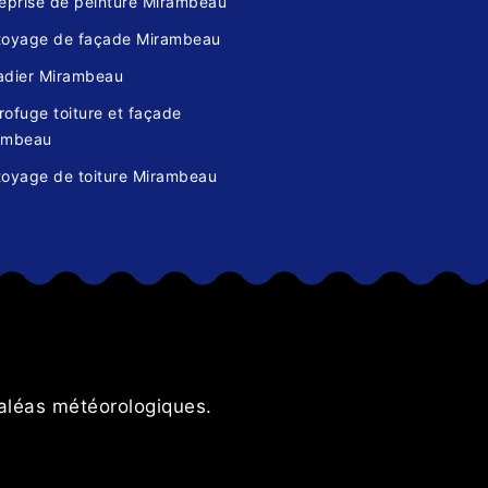
reprise de peinture Mirambeau
toyage de façade Mirambeau
adier Mirambeau
ofuge toiture et façade
ambeau
toyage de toiture Mirambeau
s
 aléas météorologiques.