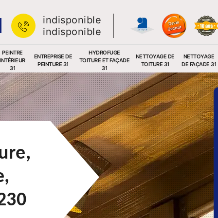
indisponible
indisponible
PEINTRE
HYDROFUGE
ENTREPRISE DE
NETTOYAGE DE
NETTOYAGE
INTÉRIEUR
TOITURE ET FAÇADE
PEINTURE 31
TOITURE 31
DE FAÇADE 31
31
31
ure,
e,
230