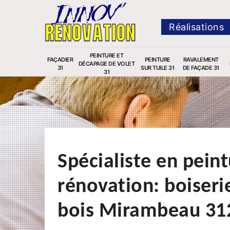
Réalisations
PEINTURE ET
FAÇADIER
PEINTURE
RAVALEMENT
DÉCAPAGE DE VOLET
31
SUR TUILE 31
DE FAÇADE 31
31
Spécialiste en peint
rénovation: boiseri
bois Mirambeau 31