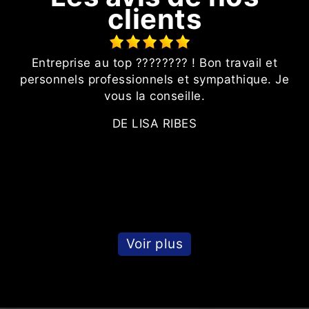
clients
t
Entreprise au top ???????? ! Bon travail et
ur
personnels professionnels et sympathique. Je
l
vous la conseille.
DE LISA RIBES
s
Voir plus